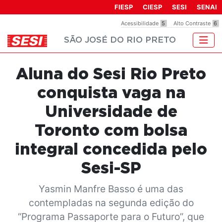
Observação:
FIESP
CIESP
SESI
SENAI
este
Acessibilidade
5
Alto Contraste
6
site
SÃO JOSÉ DO RIO PRETO
inclui
um
sistema
Aluna do Sesi Rio Preto
de
acessibilidade.
conquista vaga na
Universidade de
Toronto com bolsa
integral concedida pelo
Sesi-SP
Yasmin Manfre Basso é uma das
contempladas na segunda edição do
“Programa Passaporte para o Futuro”, que