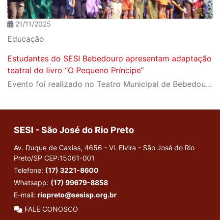
21/11/2025
Educação
Estudantes do SESI Bebedouro apresentam adaptação
teatral do livro “O Pequeno Príncipe”
Evento foi realizado no Teatro Municipal de Bebedouro no dia 20 de novembro
SESI - São José do Rio Preto
Av. Duque de Caxias, 4656 - Vl. Elvira - São José do Rio
Preto/SP
CEP:15061-001
Telefone:
(17) 3221-8600
Whatsapp:
(17) 99679-8858
E-mail:
riopreto@sesisp.org.br
FALE CONOSCO