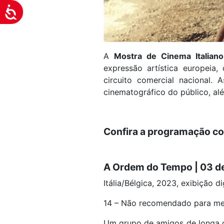
Acessibilidade
A
Mostra de Cinema Italian
expressão artística europeia
circuito comercial nacional. 
cinematográfico do público, além
Confira a programação c
A Ordem do Tempo |
03 de
Itália/Bélgica, 2023, exibição di
14 – Não recomendado para me
Um grupo de amigos de longa d