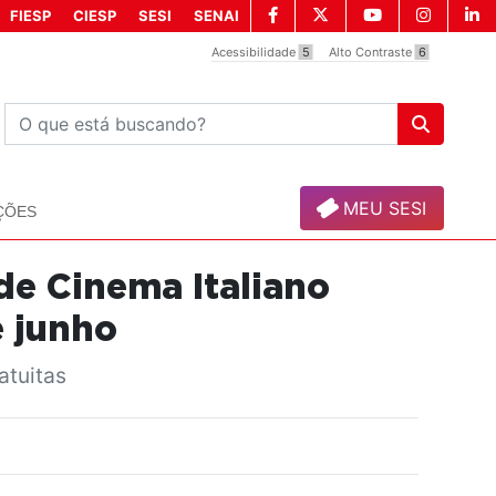
FIESP
CIESP
SESI
SENAI
Acessibilidade
5
Alto Contraste
6
MEU SESI
ÇÕES
de Cinema Italiano
 junho
atuitas