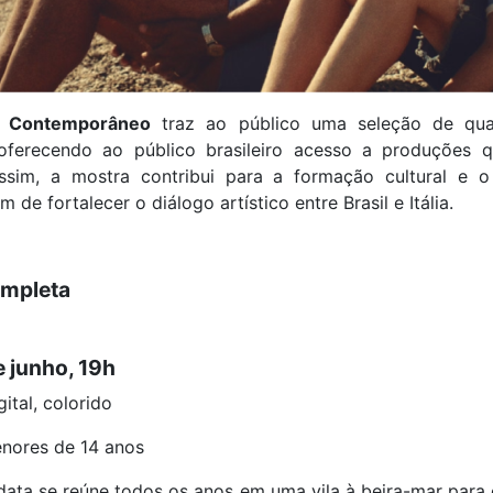
o Contemporâneo
traz ao público uma seleção de qua
, oferecendo ao público brasileiro acesso a produções
Assim, a mostra contribui para a formação cultural e 
 de fortalecer o diálogo artístico entre Brasil e Itália.
ompleta
 junho, 19h
gital, colorido
nores de 14 anos
ata se reúne todos os anos em uma vila à beira-mar para