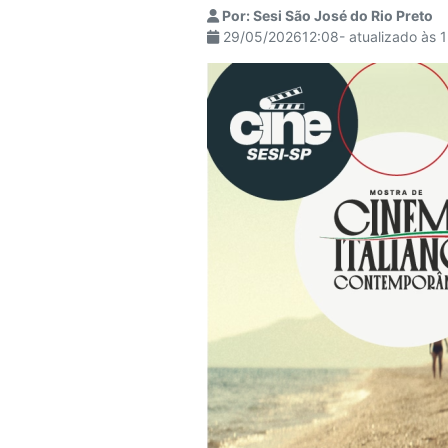
Por: Sesi São José do Rio Preto
visuais
29/05/202612:08- atualizado às 
que
usam
um
leitor
de
tela;
Pressione
Control-
F10
para
abrir
um
menu
de
acessibilidade.