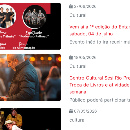
27/06/2026
Cultural
Vem aí a 1ª edição do Entar
sábado, 04 de julho
18/05/2026
Cultural
Centro Cultural Sesi Rio P
Troca de Livros e atividade
semana
07/05/2026
cultura