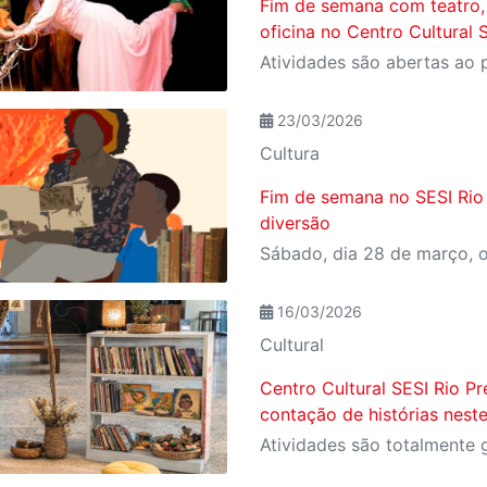
Fim de semana com teatro, 
oficina no Centro Cultural 
23/03/2026
Cultura
Fim de semana no SESI Rio 
diversão
16/03/2026
Cultural
Centro Cultural SESI Rio Pre
contação de histórias nest