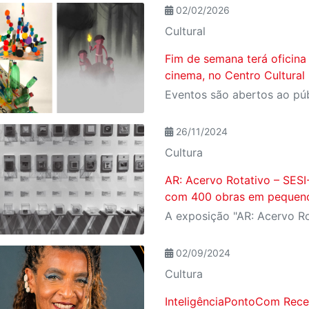
02/02/2026
Cultural
Fim de semana terá oficina
cinema, no Centro Cultural 
26/11/2024
Cultura
AR: Acervo Rotativo – SESI
com 400 obras em pequen
02/09/2024
Cultura
InteligênciaPontoCom Rece