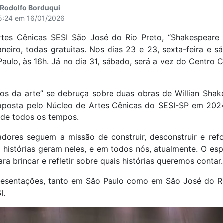
- Rodolfo Borduqui
15:24 em 16/01/2026
tes Cênicas SESI São José do Rio Preto, “Shakespeare E
neiro, todas gratuitas. Nos dias 23 e 23, sexta-feira e 
aulo, às 16h. Já no dia 31, sábado, será a vez do Centro C
s da arte” se debruça sobre duas obras de Willian Shake
roposta pelo Núcleo de Artes Cênicas do SESI-SP em 20
 de todos os tempos.
dores seguem a missão de construir, desconstruir e refo
 histórias geram neles, e em todos nós, atualmente. O espe
ra brincar e refletir sobre quais histórias queremos contar.
resentações, tanto em São Paulo como em São José do R
I.