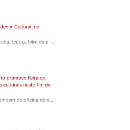
decer Cultural, no
Evento inédito irá reunir música, teatro, feira de artesanato, gastronomia, espaço kids e muito mais, com entrada gratuita
reto promove Feira de
s culturais neste fim de
Público poderá participar também de oficina de escrita criativa e um passeio fotográfico pela represa municipal