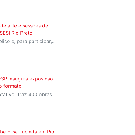
 de arte e sessões de
SESI Rio Preto
Eventos são abertos ao público e, para participar, basta reservar os ingressos gratuitos por meio do site Meu SESI
-SP inaugura exposição
o formato
A exposição "AR: Acervo Rotativo" traz 400 obras em pequeno formato ao SESI-SP, celebrando a diversidade artística e o acesso democrático à arte.
be Elisa Lucinda em Rio