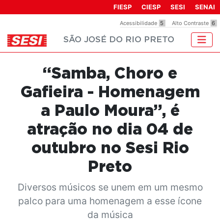
Observação:
FIESP
CIESP
SESI
SENAI
este
Acessibilidade
5
Alto Contraste
6
site
SÃO JOSÉ DO RIO PRETO
inclui
um
sistema
“Samba, Choro e
de
acessibilidade.
Gafieira - Homenagem
a Paulo Moura”, é
atração no dia 04 de
outubro no Sesi Rio
Preto
Diversos músicos se unem em um mesmo
palco para uma homenagem a esse ícone
da música