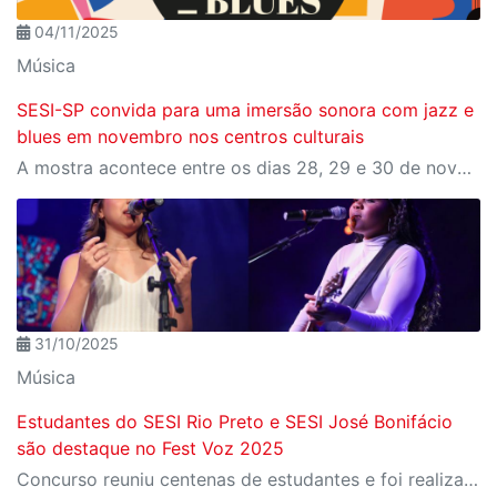
04/11/2025
Música
SESI-SP convida para uma imersão sonora com jazz e
blues em novembro nos centros culturais
A mostra acontece entre os dias 28, 29 e 30 de novembro nos Centros Culturais SESI
31/10/2025
Música
Estudantes do SESI Rio Preto e SESI José Bonifácio
são destaque no Fest Voz 2025
Concurso reuniu centenas de estudantes e foi realizado em diferentes etapas durante o ano