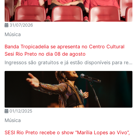
31/07/2026
Música
Banda Tropicadelia se apresenta no Centro Cultural
Sesi Rio Preto no dia 08 de agosto
Ingressos são gratuitos e já estão disponíveis para reserva no Meu Sesi
01/12/2025
Música
SESI Rio Preto recebe o show “Marília Lopes ao Vivo”,