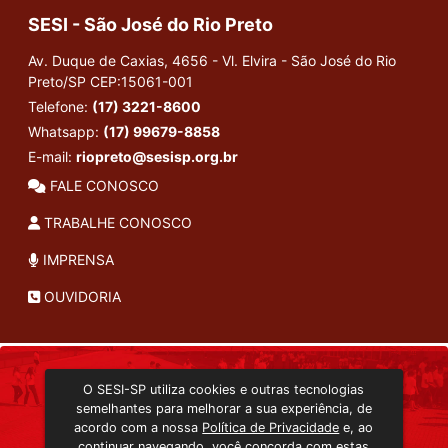
SESI - São José do Rio Preto
Av. Duque de Caxias, 4656 - Vl. Elvira - São José do Rio
Preto/SP
CEP:15061-001
Telefone:
(17) 3221-8600
Whatsapp:
(17) 99679-8858
E-mail:
riopreto@sesisp.org.br
FALE CONOSCO
TRABALHE CONOSCO
IMPRENSA
OUVIDORIA
INSTITUCIONAL
O SESI-SP utiliza cookies e outras tecnologias
TRANSMISSÃO ON-LINE
semelhantes para melhorar a sua experiência, de
EDITORA SESI-SP
acordo com a nossa
Política de Privacidade
e, ao
CONSULTA AO ACERVO
continuar navegando, você concorda com estas