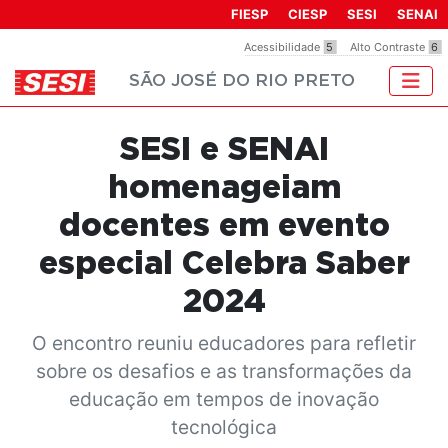
Observação:
FIESP
CIESP
SESI
SENAI
este
Acessibilidade
5
Alto Contraste
6
site
SÃO JOSÉ DO RIO PRETO
inclui
um
sistema
SESI e SENAI
de
acessibilidade.
homenageiam
docentes em evento
especial Celebra Saber
2024
O encontro reuniu educadores para refletir
sobre os desafios e as transformações da
educação em tempos de inovação
tecnológica