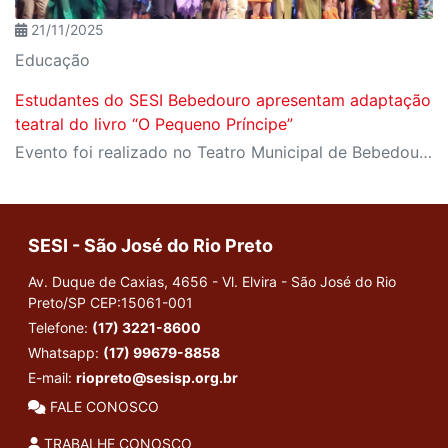
21/11/2025
Educação
Estudantes do SESI Bebedouro apresentam adaptação
teatral do livro “O Pequeno Príncipe”
Evento foi realizado no Teatro Municipal de Bebedouro no dia 20 de novembro
SESI - São José do Rio Preto
Av. Duque de Caxias, 4656 - Vl. Elvira - São José do Rio
Preto/SP
CEP:15061-001
Telefone:
(17) 3221-8600
Whatsapp:
(17) 99679-8858
E-mail:
riopreto@sesisp.org.br
FALE CONOSCO
TRABALHE CONOSCO