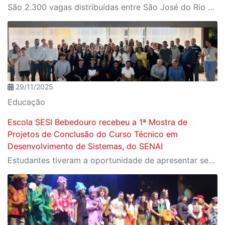
São 2.300 vagas distribuídas entre São José do Rio Preto, Presidente Prudente e Birigui, com inscrições abertas até 8 de fevereiro no site do SESI-SP. As aulas iniciam em 9 de fevereiro
29/11/2025
Educação
Escola SESI Bebedouro recebeu a 1ª Mostra de
Projetos de Conclusão do Curso Técnico em
Desenvolvimento de Sistemas, do SENAI
Estudantes tiveram a oportunidade de apresentar seus projetos para representantes de indústrias e empresários da região