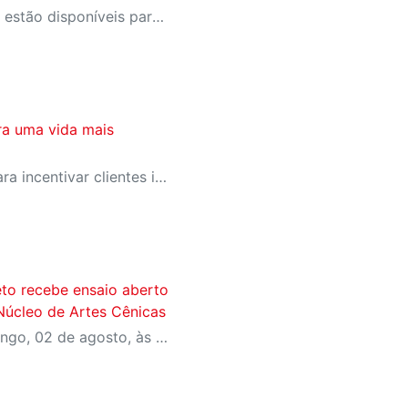
Ingressos são gratuitos e já estão disponíveis para reserva no Meu Sesi
ra uma vida mais
SESI-SP lança campanha para incentivar clientes inativos a retomarem a prática de atividades físicas, esporte e lazer com benefícios exclusivos
eto recebe ensaio aberto
Núcleo de Artes Cênicas
Apresentação será no domingo, 02 de agosto, às 15h. Os ingressos são gratuitos e disponíveis no site Meu Sesi