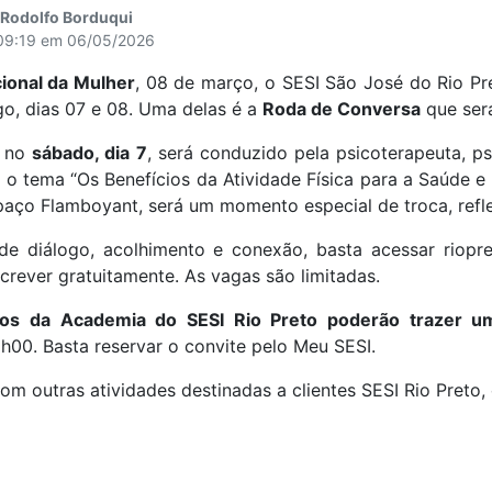
- Rodolfo Borduqui
 09:19 em 06/05/2026
cional da Mulher
, 08 de março, o SESI São José do Rio P
o, dias 07 e 08. Uma delas é a
Roda de Conversa
que será
o no
sábado, dia 7
, será conduzido pela psicoterapeuta, p
o tema “Os Benefícios da Atividade Física para a Saúde e 
spaço Flamboyant, será um momento especial de troca, refl
de diálogo, acolhimento e conexão, basta acessar riopret
screver gratuitamente. As vagas são limitadas.
nos da Academia do SESI Rio Preto poderão trazer um
00. Basta reservar o convite pelo Meu SESI.
 outras atividades destinadas a clientes SESI Rio Preto, 