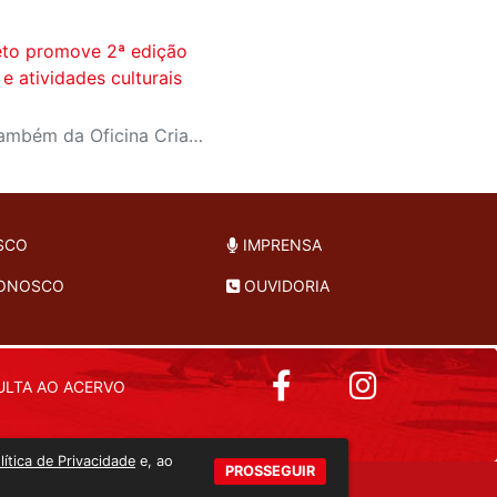
reto promove 2ª edição
e atividades culturais
Público poderá participar também da Oficina Criativa de Microcontos e prestigiar a exposição “Tapicuru”
SCO
IMPRENSA
CONOSCO
OUVIDORIA
LTA AO ACERVO
lítica de Privacidade
e, ao
PROSSEGUIR