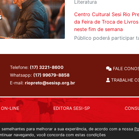
Literatura
Centro Cultural Sesi Rio P
da Feira de Troca de Livros 
neste fim de semana
Telefone:
(17) 3221-8600
FALE CONO
Whatsapp:
(17) 99679-8858
TRABALHE 
E-mail:
riopreto@sesisp.org.br
 ON-LINE
EDITORA SESI-SP
CONSU
as semelhantes para melhorar a sua experiência, de acordo com a nossa
Po
ntinuar navegando, você concorda com estas condições
Copyright 2026 © Todos os direitos reservados. -
627