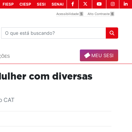
FIESP
CIESP
SESI
SENAI
Acessibilidade
5
Alto Contraste
6
MEU SESI
ÇÕES
Mulher com diversas
no CAT