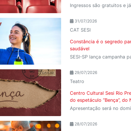
31/07/2026
CAT SESI
Constância é o segredo pa
saudável
29/07/2026
Teatro
Centro Cultural Sesi Rio Pr
do espetáculo “Bença”, do 
28/07/2026