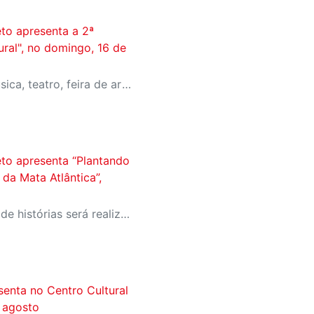
eto apresenta a 2ª
ural", no domingo, 16 de
Evento inédito irá reunir música, teatro, feira de artesanato, gastronomia, espaço kids e muito mais, com entrada gratuita
eto apresenta “Plantando
 da Mata Atlântica”,
Apresentação de contação de histórias será realizada às 15h, no Espaço Flamboyant. Os ingressos são gratuitos
senta no Centro Cultural
e agosto