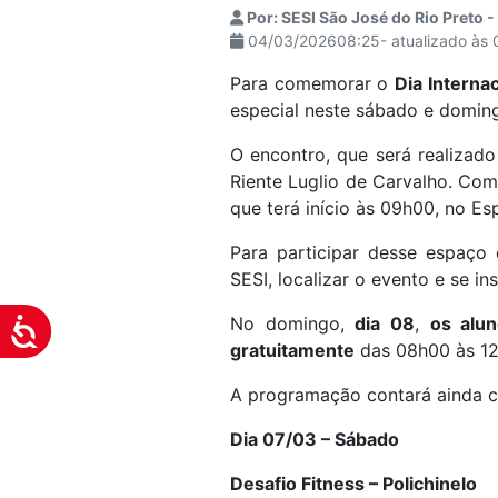
Por: SESI São José do Rio Preto 
visuais
04/03/202608:25- atualizado às
que
usam
Para comemorar o
Dia Interna
um
especial neste sábado e doming
leitor
O encontro, que será realizad
de
Riente Luglio de Carvalho. Com 
tela;
que terá início às 09h00, no E
Pressione
Control-
Para participar desse espaço 
F10
SESI, localizar o evento e se in
para
abrir
No domingo,
dia 08
,
os alu
Acessibilidade
um
gratuitamente
das 08h00 às 12h
menu
A programação contará ainda com
de
acessibilidade.
Dia 07/03 – Sábado
Desafio Fitness – Polichinelo