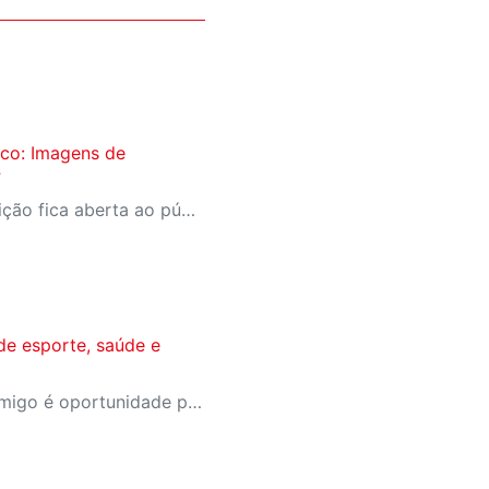
co: Imagens de
”
Com entrada franca, exposição fica aberta ao público de quarta a domingo, no Centro Cultural SESI Rio Preto
de esporte, saúde e
A campanha Convide um Amigo é oportunidade para reunir amigos para aproveitar juntos toda estrutura da unidade SESI-SP mais próxima. Os benefícios para clientes e convidados estão no regulamento.