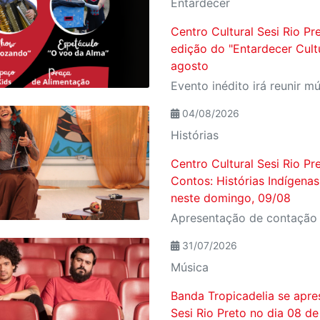
Entardecer
Centro Cultural Sesi Rio Pr
edição do "Entardecer Cult
agosto
04/08/2026
Histórias
Centro Cultural Sesi Rio Pr
Contos: Histórias Indígenas
neste domingo, 09/08
31/07/2026
Música
Banda Tropicadelia se apre
Sesi Rio Preto no dia 08 d