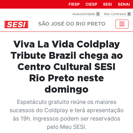
Observação:
FIESP
CIESP
SESI
SENAI
este
Acessibilidade
5
Alto Contraste
6
site
SÃO JOSÉ DO RIO PRETO
inclui
um
sistema
Viva La Vida Coldplay
de
acessibilidade.
Tribute Brazil chega ao
Centro Cultural SESI
Rio Preto neste
domingo
Espetáculo gratuito reúne os maiores
sucessos do Coldplay e terá apresentação
às 19h. Ingressos podem ser reservados
pelo Meu SESI.