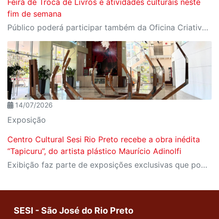
Feira de Troca de Livros e atividades culturais neste
fim de semana
Público poderá participar também da Oficina Criativa de Microcontos e prestigiar a exposição “Tapicuru”
14/07/2026
Exposição
Centro Cultural Sesi Rio Preto recebe a obra inédita
“Tapicuru”, do artista plástico Maurício Adinolfi
Exibição faz parte de exposições exclusivas que poderão ser vistas nos Centros Culturais do SESI-SP em Sorocaba, Itapetininga, Campinas, São José dos Campos, Ribeirão Preto e São José do Rio Preto
SESI - São José do Rio Preto