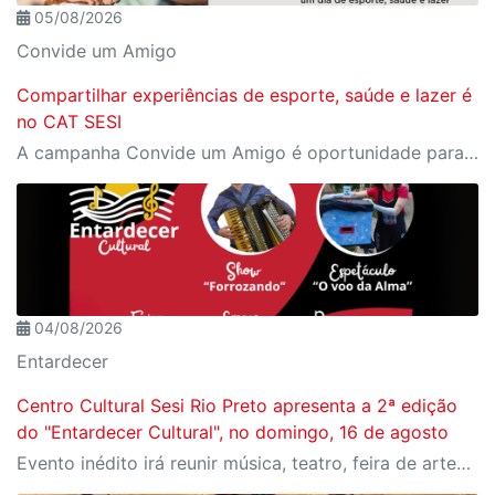
05/08/2026
Convide um Amigo
Compartilhar experiências de esporte, saúde e lazer é
no CAT SESI
A campanha Convide um Amigo é oportunidade para reunir amigos para aproveitar juntos toda estrutura da unidade SESI-SP mais próxima. Os benefícios para clientes e convidados estão no regulamento.
04/08/2026
Entardecer
Centro Cultural Sesi Rio Preto apresenta a 2ª edição
do "Entardecer Cultural", no domingo, 16 de agosto
Evento inédito irá reunir música, teatro, feira de artesanato, gastronomia, espaço kids e muito mais, com entrada gratuita