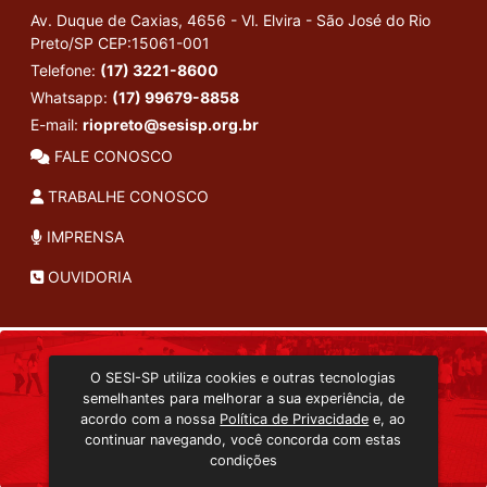
Av. Duque de Caxias, 4656 - Vl. Elvira - São José do Rio
Preto/SP
CEP:15061-001
Telefone:
(17) 3221-8600
Whatsapp:
(17) 99679-8858
E-mail:
riopreto@sesisp.org.br
FALE CONOSCO
TRABALHE CONOSCO
IMPRENSA
OUVIDORIA
INSTITUCIONAL
O SESI-SP utiliza cookies e outras tecnologias
TRANSMISSÃO ON-LINE
semelhantes para melhorar a sua experiência, de
EDITORA SESI-SP
acordo com a nossa
Política de Privacidade
e, ao
CONSULTA AO ACERVO
continuar navegando, você concorda com estas
condições