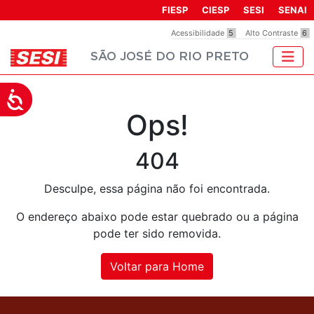
Observação:
FIESP
CIESP
SESI
SENAI
este
Acessibilidade
5
Alto Contraste
6
site
SÃO JOSÉ DO RIO PRETO
inclui
um
sistema
Acessibilidade
de
Ops!
acessibilidade.
404
Desculpe, essa página não foi encontrada.
O endereço abaixo pode estar quebrado ou a página
pode ter sido removida.
Voltar para Home