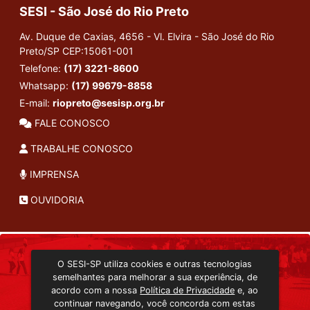
SESI - São José do Rio Preto
Av. Duque de Caxias, 4656 - Vl. Elvira - São José do Rio
Preto/SP
CEP:15061-001
Telefone:
(17) 3221-8600
Whatsapp:
(17) 99679-8858
E-mail:
riopreto@sesisp.org.br
FALE CONOSCO
TRABALHE CONOSCO
IMPRENSA
OUVIDORIA
INSTITUCIONAL
O SESI-SP utiliza cookies e outras tecnologias
TRANSMISSÃO ON-LINE
semelhantes para melhorar a sua experiência, de
EDITORA SESI-SP
acordo com a nossa
Política de Privacidade
e, ao
CONSULTA AO ACERVO
continuar navegando, você concorda com estas