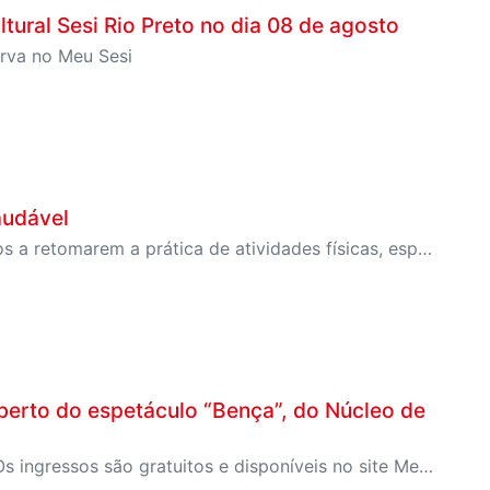
tural Sesi Rio Preto no dia 08 de agosto
erva no Meu Sesi
audável
SESI-SP lança campanha para incentivar clientes inativos a retomarem a prática de atividades físicas, esporte e lazer com benefícios exclusivos
aberto do espetáculo “Bença”, do Núcleo de
Apresentação será no domingo, 02 de agosto, às 15h. Os ingressos são gratuitos e disponíveis no site Meu Sesi