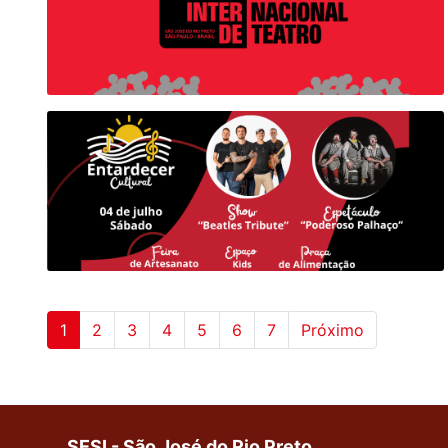
1
2
3
4
5
6
7
Próximo
SESI - São José do Rio Preto