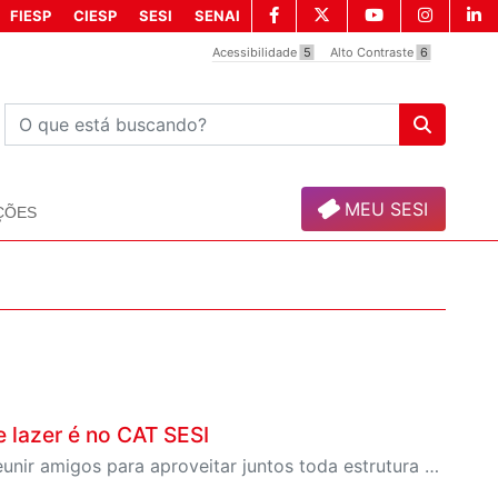
FIESP
CIESP
SESI
SENAI
Acessibilidade
5
Alto Contraste
6
MEU SESI
ÇÕES
 lazer é no CAT SESI
A campanha Convide um Amigo é oportunidade para reunir amigos para aproveitar juntos toda estrutura da unidade SESI-SP mais próxima. Os benefícios para clientes e convidados estão no regulamento.