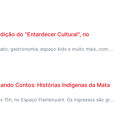
edição do "Entardecer Cultural", no
Evento inédito irá reunir música, teatro, feira de artesanato, gastronomia, espaço kids e muito mais, com entrada gratuita
ntando Contos: Histórias Indígenas da Mata
Apresentação de contação de histórias será realizada às 15h, no Espaço Flamboyant. Os ingressos são gratuitos