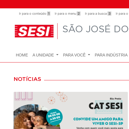
Observação:
este
Ir para o conteúdo
1
Ir para o menu
2
Ir para a busca
3
Ir para 
site
inclui
SÃO JOSÉ DO
um
sistema
de
acessibilidade.
HOME
A UNIDADE
PARA VOCÊ
PARA INDÚSTRIA
Pressione
Control-
F11
NOTÍCIAS
para
ajustar
o
site
para
pessoas
com
deficiências