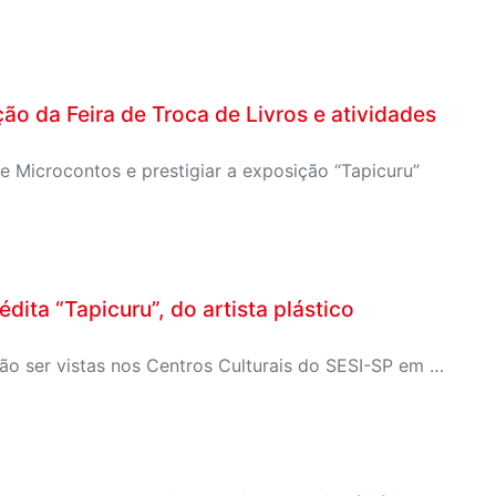
ão da Feira de Troca de Livros e atividades
e Microcontos e prestigiar a exposição “Tapicuru”
édita “Tapicuru”, do artista plástico
Exibição faz parte de exposições exclusivas que poderão ser vistas nos Centros Culturais do SESI-SP em Sorocaba, Itapetininga, Campinas, São José dos Campos, Ribeirão Preto e São José do Rio Preto