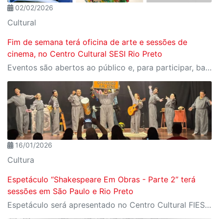
02/02/2026
Cultural
Fim de semana terá oficina de arte e sessões de
cinema, no Centro Cultural SESI Rio Preto
Eventos são abertos ao público e, para participar, basta reservar os ingressos gratuitos por meio do site Meu SESI
16/01/2026
Cultura
Espetáculo “Shakespeare Em Obras - Parte 2” terá
sessões em São Paulo e Rio Preto
Espetáculo será apresentado no Centro Cultural FIESP nos dias 23 e 24, e no Centro Cultural SESI Rio Preto, no dia 31 de janeiro