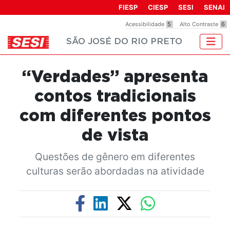
Observação:
FIESP
CIESP
SESI
SENAI
este
Acessibilidade
5
Alto Contraste
6
site
SÃO JOSÉ DO RIO PRETO
inclui
um
sistema
“Verdades” apresenta
de
acessibilidade.
contos tradicionais
com diferentes pontos
de vista
Questões de gênero em diferentes
culturas serão abordadas na atividade