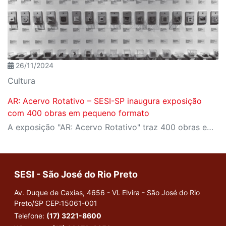
26/11/2024
Cultura
AR: Acervo Rotativo – SESI-SP inaugura exposição
com 400 obras em pequeno formato
A exposição "AR: Acervo Rotativo" traz 400 obras em pequeno formato ao SESI-SP, celebrando a diversidade artística e o acesso democrático à arte.
SESI - São José do Rio Preto
Av. Duque de Caxias, 4656 - Vl. Elvira - São José do Rio
Preto/SP
CEP:15061-001
Telefone:
(17) 3221-8600