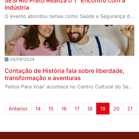
SESI Rio Preto Realiza o 1° Encontro com a
Indústria
O evento abordou temas como Saúde e Segurança do Trabalho (SST) e gerenciamento de riscos ocupacionais.
04/09/2024
Contação de História fala sobre liberdade,
transformação e aventuras
‘Feitos Para Voar’ acontece no Centro Cultural do Sesi Rio Preto
Anterior
14
15
16
17
18
19
20
21