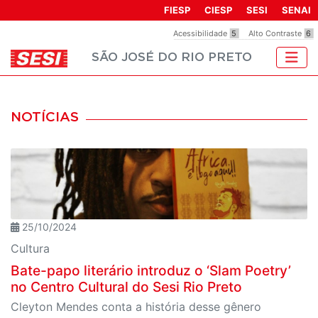
Observação:
FIESP
CIESP
SESI
SENAI
este
Acessibilidade
5
Alto Contraste
6
site
SÃO JOSÉ DO RIO PRETO
inclui
um
sistema
de
NOTÍCIAS
acessibilidade.
25/10/2024
Cultura
Bate-papo literário introduz o ‘Slam Poetry’
no Centro Cultural do Sesi Rio Preto
Cleyton Mendes conta a história desse gênero